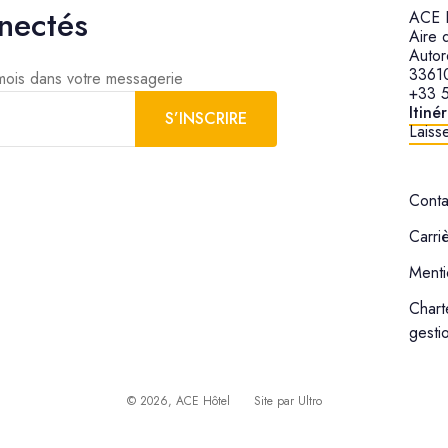
nectés
ACE H
Aire 
Autor
3361
 mois dans votre messagerie
+33 5
Itiné
S’INSCRIRE
Laisse
Conta
Carri
Menti
Chart
gesti
©
2026
, ACE Hôtel
Site par
Ultro